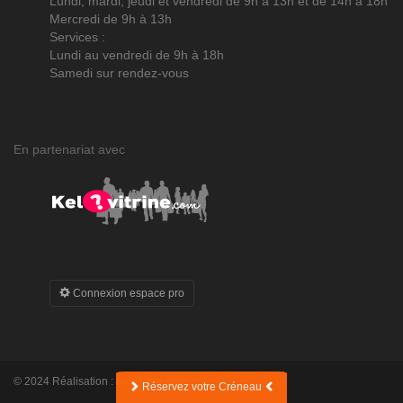
Lundi, mardi, jeudi et vendredi de 9h à 13h et de 14h à 18h
Mercredi de 9h à 13h
Services :
Lundi au vendredi de 9h à 18h
Samedi sur rendez-vous
En partenariat avec
Connexion espace pro
© 2024 Réalisation :
Kelvitrine.com
Réservez votre Créneau
Réservez votre Créneau