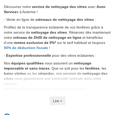
Découvrez notre
service de nettoyage des vitres
avec
Axeo
Service
s à Auterive !
- Vente en ligne de
créneaux de nettoyage des vitres
:
Profitez de la transparence éclatante de vos fenêtres grâce à
notre service de
nettoyage des vitres
. Réservez dès maintenant
votre
créneau de 2h00 de nettoyage en ligne
et bénéficiez
d'une
remise exclusive de 5%*
sur le tarif habituel et toujours
50% de déduction fiscale
!
-
Expertise professionnelle
pour des vitres éclatantes :
Nos
équipes qualifiées
vous assurent un
nettoyage
impeccable et sans traces
. Que ce soit pour les
fenêtres
, les
baies vitrées
ou les
véranda
s, nos services de
nettoyage des
vitres
vous garantissent une luminosité optimale dans votre
intérieur.
Bénéficiez de
notre garantie "Satisfait ou refait** !"
- Réservez en ligne dès maintenant :
Lire +
Réservez votre créneau de nettoyage des vitres
et profitez de
la clarté et de la netteté retrouvées de vos fenêtres. Faites
confiance à
Axeo Services
pour des
vitres éclatantes
et une