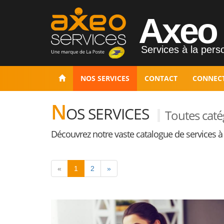
Axeo 
Services à la perso
NOS SERVICES
CONTACT
CONNEC
N
OS SERVICES
Toutes caté
Découvrez notre vaste catalogue de services à
«
1
2
»