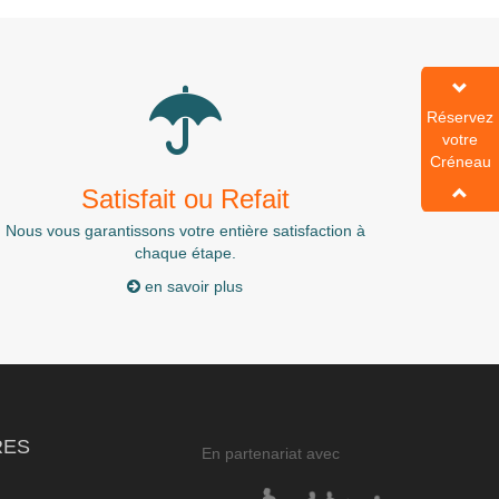
Réservez
Réservez
votre
votre
Créneau
Créneau
Satisfait ou Refait
Nous vous garantissons votre entière satisfaction à
chaque étape.
en savoir plus
RES
En partenariat avec