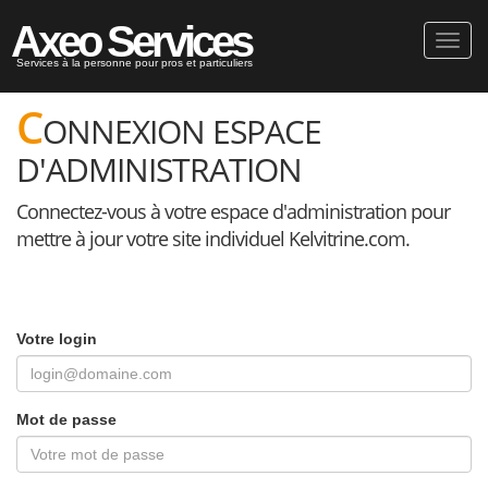
Axeo Services
Toggl
navig
Services à la personne pour pros et particuliers
C
ONNEXION ESPACE
D'ADMINISTRATION
Connectez-vous à votre espace d'administration pour
mettre à jour votre site individuel Kelvitrine.com.
Votre login
Mot de passe