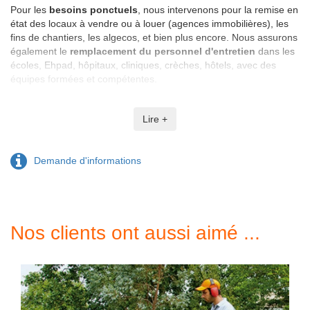
Pour les
besoins ponctuels
, nous intervenons pour la remise en
état des locaux à vendre ou à louer (agences immobilières), les
fins de chantiers, les algecos, et bien plus encore. Nous assurons
également le
remplacement du personnel d'entretien
dans les
écoles, Ehpad, hôpitaux, cliniques, crèches, hôtels, avec des
équipes formées et compétentes.
Devis personnalisé
et
Lire +
respect de l'environnement
Nous vous proposons une
prestation sur devis
, personnalisée
Demande d'informations
selon vos exigences. Engagés pour l'environnement, nous
utilisons des
produits labellisés Ecolabel.
Pour un environnement propre et sain,
demandez votre devis en
ligne
dès maintenant.
Axeo
, la solution idéale pour vos besoins
Nos clients ont aussi aimé ...
de nettoyage.