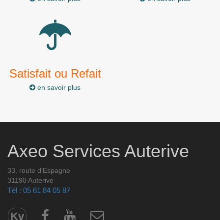
Satisfait ou Refait
en savoir plus
Axeo Services Auterive
33, route d'Espagne
31190 Auterive
Tél : 05 61 84 05 87
Kv