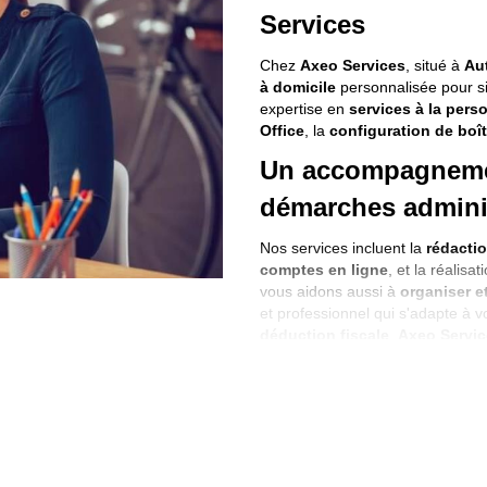
Services
Chez
Axeo Services
, situé à
Au
à domicile
personnalisée pour si
expertise en
services à la pers
Office
, la
configuration de boît
Un accompagneme
démarches adminis
Nos services incluent la
rédactio
comptes en ligne
, et la réalisa
vous aidons aussi à
organiser e
et professionnel qui s'adapte à v
déduction fiscale
.
Axeo Servi