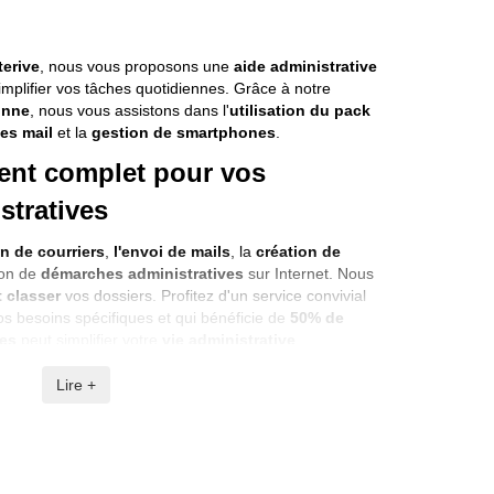
terive
, nous vous proposons une
aide administrative
mplifier vos tâches quotidiennes. Grâce à notre
onne
, nous vous assistons dans l'
utilisation du pack
es mail
et la
gestion de smartphones
.
nt complet pour vos
tratives
n de courriers
,
l'envoi de mails
, la
création de
tion de
démarches administratives
sur Internet. Nous
t classer
vos dossiers. Profitez d'un service convivial
os besoins spécifiques et qui bénéficie de
50% de
ces
peut simplifier votre
vie administrative
.
Lire +